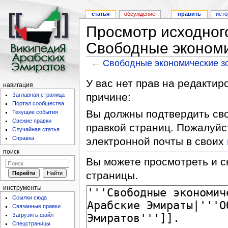
статья
обсуждение
править
исто
Просмотр исходног
Свободные экономи
←
Свободные экономические з
У вас нет прав на редакти
навигация
причине:
Заглавная страница
Портал сообщества
Вы должны подтвердить сво
Текущие события
Свежие правки
правкой страниц. Пожалуйс
Случайная статья
Справка
электронной почты в своих
поиск
Вы можете просмотреть и с
страницы.
инструменты
Ссылки сюда
Связанные правки
Загрузить файл
Спецстраницы