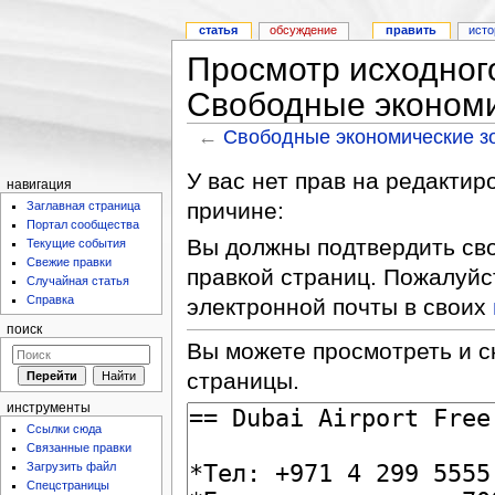
статья
обсуждение
править
исто
Просмотр исходног
Свободные экономи
←
Свободные экономические з
У вас нет прав на редакти
навигация
причине:
Заглавная страница
Портал сообщества
Вы должны подтвердить сво
Текущие события
Свежие правки
правкой страниц. Пожалуйс
Случайная статья
Справка
электронной почты в своих
поиск
Вы можете просмотреть и с
страницы.
инструменты
Ссылки сюда
Связанные правки
Загрузить файл
Спецстраницы