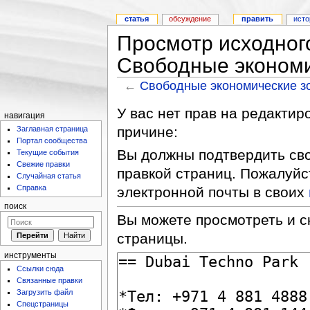
статья
обсуждение
править
исто
Просмотр исходног
Свободные экономи
←
Свободные экономические з
У вас нет прав на редакти
навигация
причине:
Заглавная страница
Портал сообщества
Вы должны подтвердить сво
Текущие события
Свежие правки
правкой страниц. Пожалуйс
Случайная статья
Справка
электронной почты в своих
поиск
Вы можете просмотреть и с
страницы.
инструменты
Ссылки сюда
Связанные правки
Загрузить файл
Спецстраницы