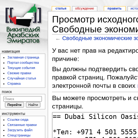
статья
обсуждение
править
исто
Просмотр исходног
Свободные экономи
←
Свободные экономические з
У вас нет прав на редакти
навигация
причине:
Заглавная страница
Портал сообщества
Вы должны подтвердить сво
Текущие события
Свежие правки
правкой страниц. Пожалуйс
Случайная статья
Справка
электронной почты в своих
поиск
Вы можете просмотреть и с
страницы.
инструменты
Ссылки сюда
Связанные правки
Загрузить файл
Спецстраницы