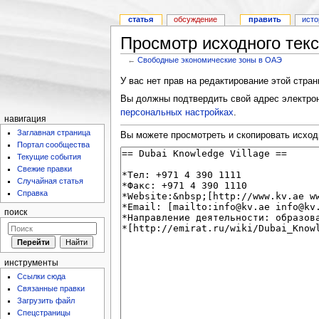
статья
обсуждение
править
исто
Просмотр исходного тек
←
Свободные экономические зоны в ОАЭ
У вас нет прав на редактирование этой стра
Вы должны подтвердить свой адрес электрон
персональных настройках
.
навигация
Заглавная страница
Вы можете просмотреть и скопировать исход
Портал сообщества
Текущие события
Свежие правки
Случайная статья
Справка
поиск
инструменты
Ссылки сюда
Связанные правки
Загрузить файл
Спецстраницы