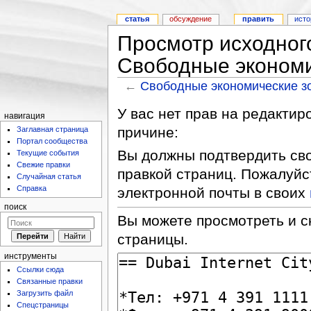
статья
обсуждение
править
исто
Просмотр исходног
Свободные экономи
←
Свободные экономические з
У вас нет прав на редакти
навигация
причине:
Заглавная страница
Портал сообщества
Вы должны подтвердить сво
Текущие события
Свежие правки
правкой страниц. Пожалуйс
Случайная статья
Справка
электронной почты в своих
поиск
Вы можете просмотреть и с
страницы.
инструменты
Ссылки сюда
Связанные правки
Загрузить файл
Спецстраницы