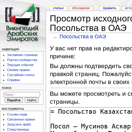
статья
обсуждение
править
исто
Просмотр исходног
Посольства в ОАЭ
←
Посольства в ОАЭ
У вас нет прав на редакти
навигация
причине:
Заглавная страница
Портал сообщества
Вы должны подтвердить сво
Текущие события
Свежие правки
правкой страниц. Пожалуйс
Случайная статья
Справка
электронной почты в своих
поиск
Вы можете просмотреть и с
страницы.
инструменты
Ссылки сюда
Связанные правки
Загрузить файл
Спецстраницы