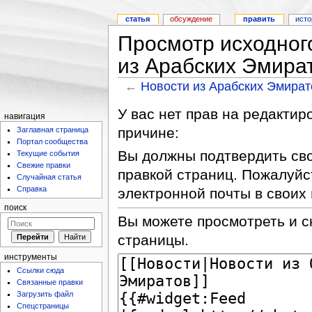
статья
обсуждение
править
исто
Просмотр исходног
из Арабских Эмира
←
Новости из Арабских Эмират
У вас нет прав на редакти
навигация
причине:
Заглавная страница
Портал сообщества
Вы должны подтвердить сво
Текущие события
Свежие правки
правкой страниц. Пожалуйс
Случайная статья
Справка
электронной почты в своих
поиск
Вы можете просмотреть и с
страницы.
инструменты
Ссылки сюда
Связанные правки
Загрузить файл
Спецстраницы