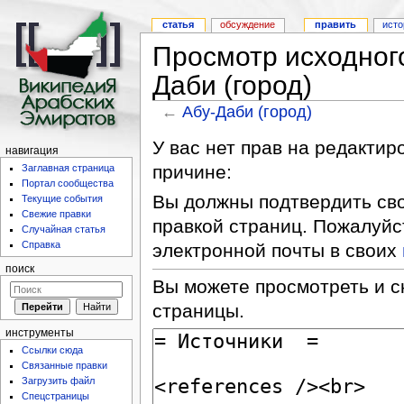
статья
обсуждение
править
исто
Просмотр исходного
Даби (город)
←
Абу-Даби (город)
У вас нет прав на редакти
навигация
причине:
Заглавная страница
Портал сообщества
Вы должны подтвердить сво
Текущие события
Свежие правки
правкой страниц. Пожалуйс
Случайная статья
Справка
электронной почты в своих
поиск
Вы можете просмотреть и с
страницы.
инструменты
Ссылки сюда
Связанные правки
Загрузить файл
Спецстраницы