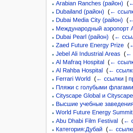
Arabian Ranches (район)
‎
(
←
Dubailand (район)
‎
(
← ссыл
Dubai Media City (район)
‎
(
←
Международный аэропорт 
Dubai Pearl (район)
‎
(
← ссы
Zaed Future Energy Prize
‎
(
←
Jebel Ali Industrial Areas
‎
(
← 
Al Mafraq Hospital
‎
(
← ссыл
Al Rahba Hospital
‎
(
← ссылк
Ferrari World
‎
(
← ссылки
|
п
Пляжи с голубыми флагам
Cityscape Global и Cityscap
Высшие учебные заведени
World Future Energy Summit
Abu Dhabi Film Festival
‎
(
← 
Категория:Дубай
‎
(
← ссылк