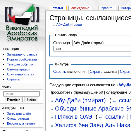
статья
обсуждение
править
истор
Страницы, ссылающиеся 
←
Абу-Даби (город)
Ссылки сюда
Страница:
навигация
Заглавная страница
Портал сообщества
Фильтры
Текущие события
Свежие правки
Скрыть
включения |
Скрыть
ссылки |
Скрыт
Случайная статья
Справка
Следующие страницы ссылаются на «
Абу-Да
поиск
Просмотреть (предыдущие 50 | следующие 50
Абу-Даби (эмират)
‎
(
← ссы
Объединённые Арабские Э
инструменты
Загрузить файл
Пляжи в ОАЭ
‎
(
← ссылки
|
Спецстраницы
Версия для печати
Халифа бен Заед Аль Наха