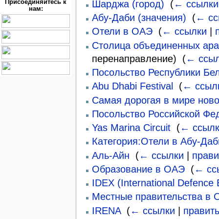
Шарджа (город)
‎
(
← ссылки
Присоединяйтесь к
нам:
Абу-Даби (значения)
‎
(
← сс
Отели в ОАЭ
‎
(
← ссылки
|
Столица объединенных ара
перенаправление) ‎
(
← ссы
Посольство Республики Бе
Abu Dhabi Festival
‎
(
← ссыл
Самая дорогая в мире ново
Посольство Российской Фе
Yas Marina Circuit
‎
(
← ссыл
Категория:Отели в Абу-Даб
Аль-Айн
‎
(
← ссылки
|
прави
Образование в ОАЭ
‎
(
← сс
IDEX (International Defence E
Местные правительства в 
IRENA
‎
(
← ссылки
|
правит