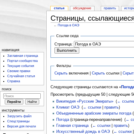
статья
обсуждение
править
истор
Страницы, ссылающиеся
←
Погода в ОАЭ
Ссылки сюда
Страница:
навигация
Заглавная страница
Портал сообщества
Фильтры
Текущие события
Свежие правки
Скрыть
включения |
Скрыть
ссылки |
Скрыт
Случайная статья
Справка
Следующие страницы ссылаются на «
Погод
поиск
Просмотреть (предыдущие 50 | следующие 50
Википедия «Русские Эмираты»
‎
(
← ссылк
Климат ОАЭ
‎
(
← ссылки
|
править
)
инструменты
Объединенные арабские эмираты погода
(
Загрузить файл
Погода
(страница-перенаправление) ‎
(
← с
Спецстраницы
Главная страница
‎
(
← ссылки
|
править
)
Версия для печати
Искусственный дождь в ОАЭ
‎
(
← ссылки