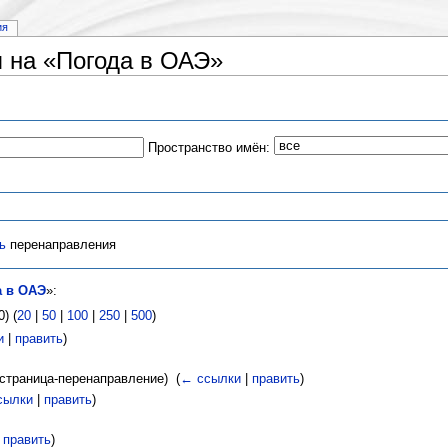
ия
 на «Погода в ОАЭ»
Пространство имён:
ь
перенаправления
а в ОАЭ
»:
) (
20
|
50
|
100
|
250
|
500
)
и
|
править
)
страница-перенаправление) ‎
(
← ссылки
|
править
)
сылки
|
править
)
|
править
)