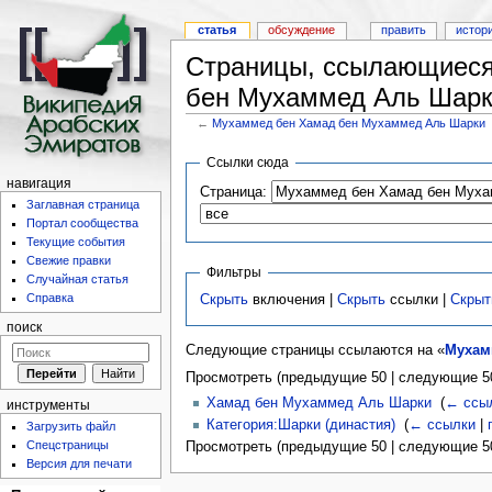
статья
обсуждение
править
истор
Страницы, ссылающиеся
бен Мухаммед Аль Шар
←
Мухаммед бен Хамад бен Мухаммед Аль Шарки
Ссылки сюда
навигация
Страница:
Заглавная страница
Портал сообщества
Текущие события
Свежие правки
Фильтры
Случайная статья
Справка
Скрыть
включения |
Скрыть
ссылки |
Скрыт
поиск
Следующие страницы ссылаются на «
Мухам
Просмотреть (предыдущие 50 | следующие 50
Хамад бен Мухаммед Аль Шарки
‎
(
← ссы
инструменты
Категория:Шарки (династия)
‎
(
← ссылки
|
Загрузить файл
Спецстраницы
Просмотреть (предыдущие 50 | следующие 50
Версия для печати