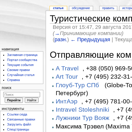
статья
обсуждение
править
истор
Туристические ком
Версия от 15:47, 29 августа 20
(
→
Принимающие компании
)
(
разн.
)
← Предыдущая
| Текуща
навигация
Отправляющие комп
Заглавная страница
Портал сообщества
Текущие события
A Travel
, +38 (050) 969-
Свежие правки
Art Tour
, +7 (495) 232-31
Случайная статья
Справка
Глоуб-Тур СПб
(Globe-To
поиск
Петербург)
ИнтАэр
, +7 (495) 781-00
Intravel Stoleshniki
, +7 (
инструменты
Ссылки сюда
Лужники Тур Вояж
, +7 (
Связанные правки
Загрузить файл
Максима Трэвел (Maxima T
Спецстраницы