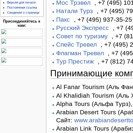
Мос Трэвел
, +7 (495) 10
Версия для печати
Постоянная ссылка
Натали Турз
, +7 (495) 7
Сведения о странице
Пакс
, +7 (495) 937-35-2
Присоединяйтесь к
нам:
Русский Экспресс
, +7 (
Совет по туризму
, +7 (8
Спейс Тревел
, +7 (495)
Флагман Тревел
, +7 (49
Тур Престиж
, +7 (812) 
Принимающие ком
Al Fanar Tourism (Аль Фан
Al Khalidiah Tourism (Аль
Alpha Tours (Альфа Турз),
Arabian Desert Tours (Ара
Сайт:
www.­arabiandeserttou
Arabian Link Tours (Араби