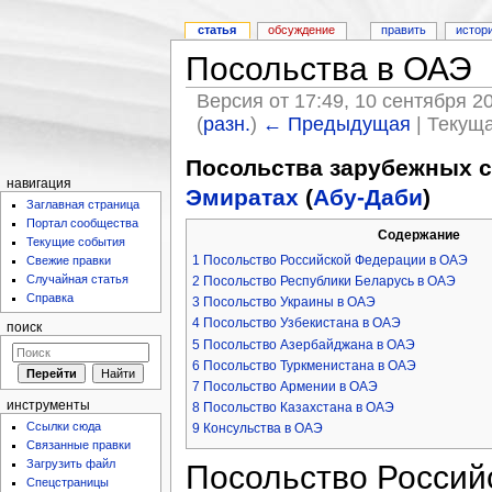
статья
обсуждение
править
истор
Посольства в ОАЭ
Версия от 17:49, 10 сентября 2
(
разн.
)
← Предыдущая
| Текуща
Посольства зарубежных с
навигация
Эмиратах
(
Абу-Даби
)
Заглавная страница
Портал сообщества
Содержание
Текущие события
1
Посольство Российской Федерации в ОАЭ
Свежие правки
Случайная статья
2
Посольство Республики Беларусь в ОАЭ
Справка
3
Посольство Украины в ОАЭ
4
Посольство Узбекистана в ОАЭ
поиск
5
Посольство Азербайджана в ОАЭ
6
Посольство Туркменистана в ОАЭ
7
Посольство Армении в ОАЭ
инструменты
8
Посольство Казахстана в ОАЭ
Ссылки сюда
9
Консульства в ОАЭ
Связанные правки
Загрузить файл
Посольство Россий
Спецстраницы