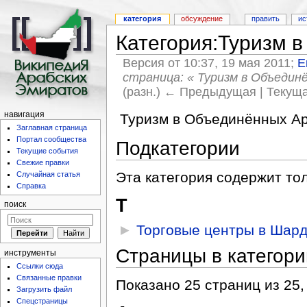
категория
обсуждение
править
ис
Категория:Туризм 
Версия от 10:37, 19 мая 2011;
E
страница: « Туризм в Объедин
(разн.) ← Предыдущая | Текуща
навигация
Туризм в Объединённых Ар
Заглавная страница
Портал сообщества
Подкатегории
Текущие события
Свежие правки
Эта категория содержит то
Случайная статья
Справка
Т
поиск
►
Торговые центры в Шар
Страницы в категор
инструменты
Ссылки сюда
Связанные правки
Показано 25 страниц из 25,
Загрузить файл
Спецстраницы