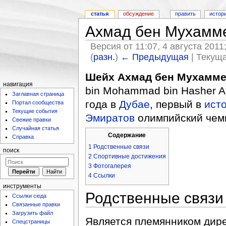
статья
обсуждение
править
истор
Ахмад бен Мухамм
Версия от 11:07, 4 августа 2011
(
разн.
)
← Предыдущая
| Текуща
Шейх Ахмад бен Мухамме
навигация
bin Mohammad bin Hasher A
Заглавная страница
года в
Дубае
, первый в
ист
Портал сообщества
Текущие события
Эмиратов
олимпийский чем
Свежие правки
Случайная статья
Содержание
Справка
1
Родственные связи
поиск
2
Спортивные достижения
3
Фотогалерея
4
Ссылки
инструменты
Родственные связи
Ссылки сюда
Связанные правки
Загрузить файл
Является племянником дир
Спецстраницы