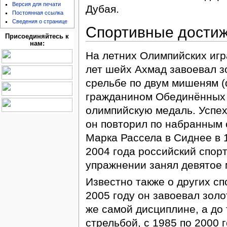
Версия для печати
Дубая.
Постоянная ссылка
Сведения о странице
Спортивные дости
Присоединяйтесь к
нам:
На летних Олимпийских игр
лет шейх Ахмад завоевал з
срельбе по двум мишеням (d
гражданином Обединённых 
олимпийскую медаль. Успех
он повторил по набранным 
Марка Рассела в Сиднее в 
2004 года российский спор
упражнении занял девятое 
Известно также о других с
2005 году он завоевал золо
же самой дисциплине, а до 
стрельбой, с 1985 по 2000