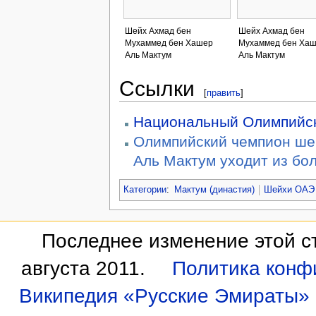
Шейх Ахмад бен
Шейх Ахмад бен
Мухаммед бен Хашер
Мухаммед бен Ха
Аль Мактум
Аль Мактум
Ссылки
[
править
]
Национальный Олимпийск
Олимпийский чемпион ше
Аль Мактум уходит из бо
Категории
:
Мактум (династия)
Шейхи ОАЭ
Последнее изменение этой ст
августа 2011.
Политика конф
Википедия «Русские Эмираты»