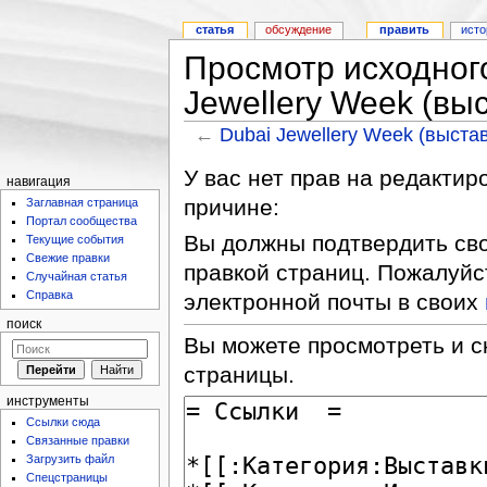
статья
обсуждение
править
исто
Просмотр исходного
Jewellery Week (вы
←
Dubai Jewellery Week (выста
У вас нет прав на редакти
навигация
причине:
Заглавная страница
Портал сообщества
Вы должны подтвердить сво
Текущие события
Свежие правки
правкой страниц. Пожалуйс
Случайная статья
Справка
электронной почты в своих
поиск
Вы можете просмотреть и с
страницы.
инструменты
Ссылки сюда
Связанные правки
Загрузить файл
Спецстраницы