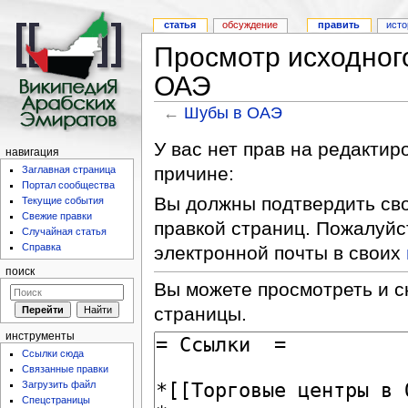
статья
обсуждение
править
исто
Просмотр исходног
ОАЭ
←
Шубы в ОАЭ
У вас нет прав на редакти
навигация
причине:
Заглавная страница
Портал сообщества
Вы должны подтвердить сво
Текущие события
Свежие правки
правкой страниц. Пожалуйс
Случайная статья
Справка
электронной почты в своих
поиск
Вы можете просмотреть и с
страницы.
инструменты
Ссылки сюда
Связанные правки
Загрузить файл
Спецстраницы