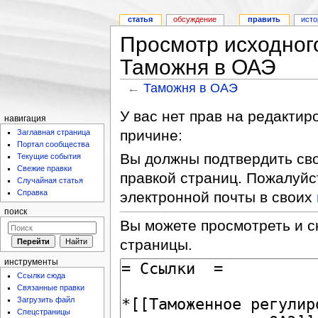
статья
обсуждение
править
исто
Просмотр исходног
Таможня в ОАЭ
←
Таможня в ОАЭ
У вас нет прав на редакти
навигация
причине:
Заглавная страница
Портал сообщества
Вы должны подтвердить сво
Текущие события
Свежие правки
правкой страниц. Пожалуйс
Случайная статья
Справка
электронной почты в своих
поиск
Вы можете просмотреть и с
страницы.
инструменты
Ссылки сюда
Связанные правки
Загрузить файл
Спецстраницы