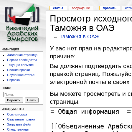
статья
обсуждение
править
исто
Просмотр исходног
Таможня в ОАЭ
←
Таможня в ОАЭ
У вас нет прав на редакти
навигация
причине:
Заглавная страница
Портал сообщества
Вы должны подтвердить сво
Текущие события
Свежие правки
правкой страниц. Пожалуйс
Случайная статья
Справка
электронной почты в своих
поиск
Вы можете просмотреть и с
страницы.
инструменты
Ссылки сюда
Связанные правки
Загрузить файл
Спецстраницы