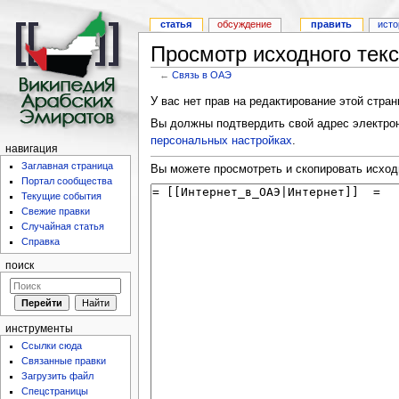
статья
обсуждение
править
исто
Просмотр исходного тек
←
Связь в ОАЭ
У вас нет прав на редактирование этой стра
Вы должны подтвердить свой адрес электрон
персональных настройках
.
навигация
Заглавная страница
Вы можете просмотреть и скопировать исход
Портал сообщества
Текущие события
Свежие правки
Случайная статья
Справка
поиск
инструменты
Ссылки сюда
Связанные правки
Загрузить файл
Спецстраницы