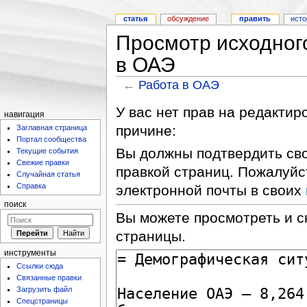
статья
обсуждение
править
исто
Просмотр исходног
в ОАЭ
←
Работа в ОАЭ
У вас нет прав на редакти
навигация
причине:
Заглавная страница
Портал сообщества
Вы должны подтвердить сво
Текущие события
Свежие правки
правкой страниц. Пожалуйс
Случайная статья
Справка
электронной почты в своих
поиск
Вы можете просмотреть и с
страницы.
инструменты
Ссылки сюда
Связанные правки
Загрузить файл
Спецстраницы