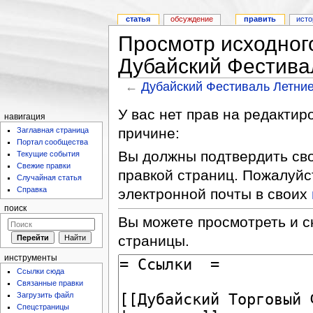
статья
обсуждение
править
исто
Просмотр исходног
Дубайский Фестива
←
Дубайский Фестиваль Летни
У вас нет прав на редакти
навигация
причине:
Заглавная страница
Портал сообщества
Вы должны подтвердить сво
Текущие события
Свежие правки
правкой страниц. Пожалуйс
Случайная статья
Справка
электронной почты в своих
поиск
Вы можете просмотреть и с
страницы.
инструменты
Ссылки сюда
Связанные правки
Загрузить файл
Спецстраницы