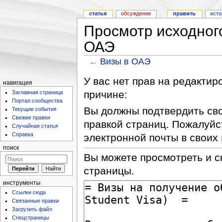
статья
обсуждение
править
исто
Просмотр исходного
ОАЭ
←
Визы в ОАЭ
У вас нет прав на редакти
навигация
причине:
Заглавная страница
Портал сообщества
Вы должны подтвердить сво
Текущие события
Свежие правки
правкой страниц. Пожалуйс
Случайная статья
Справка
электронной почты в своих
поиск
Вы можете просмотреть и с
страницы.
инструменты
Ссылки сюда
Связанные правки
Загрузить файл
Спецстраницы